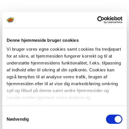
Denne hjemmeside bruger cookies
Vi bruger vores egne cookies samt cookies fra tredjepart
for at sikre, at hjemmesiden fungerer korrekt og til at
understøtte hjemmesidens funktionalitet, f.eks. tilpasning
af indhold eller til sikring af din spilkonto. Cookies kan
også benyttes til at analyse vores trafik, brugen af
hjemmesiden eller til at vise dig markedsføring omkring
spil og tilbud på denne samt andre hjemmesider og
sociale medier igennem vores analyse og
annonceringspartnere.
Samtykkevalg
Du kan læse mere om vores brug af cookies under
Nødvendig
"Detaljer" eller ved at klikke videre til vores Cookiepolitik,