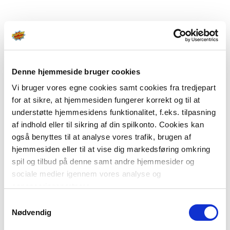
Denne hjemmeside bruger cookies
Vi bruger vores egne cookies samt cookies fra tredjepart
for at sikre, at hjemmesiden fungerer korrekt og til at
understøtte hjemmesidens funktionalitet, f.eks. tilpasning
af indhold eller til sikring af din spilkonto. Cookies kan
også benyttes til at analyse vores trafik, brugen af
hjemmesiden eller til at vise dig markedsføring omkring
spil og tilbud på denne samt andre hjemmesider og
sociale medier igennem vores analyse og
annonceringspartnere.
Samtykkevalg
Du kan læse mere om vores brug af cookies under
Nødvendig
"Detaljer" eller ved at klikke videre til vores Cookiepolitik,