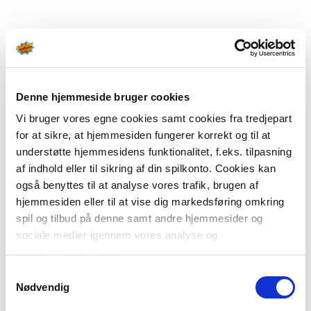
Denne hjemmeside bruger cookies
Vi bruger vores egne cookies samt cookies fra tredjepart
for at sikre, at hjemmesiden fungerer korrekt og til at
understøtte hjemmesidens funktionalitet, f.eks. tilpasning
af indhold eller til sikring af din spilkonto. Cookies kan
også benyttes til at analyse vores trafik, brugen af
hjemmesiden eller til at vise dig markedsføring omkring
spil og tilbud på denne samt andre hjemmesider og
sociale medier igennem vores analyse og
annonceringspartnere.
Samtykkevalg
Du kan læse mere om vores brug af cookies under
Nødvendig
"Detaljer" eller ved at klikke videre til vores Cookiepolitik,