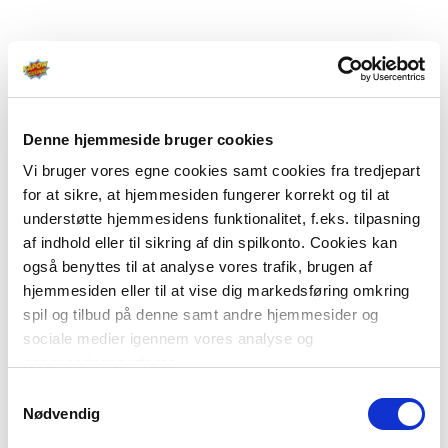
Denne hjemmeside bruger cookies
Vi bruger vores egne cookies samt cookies fra tredjepart
for at sikre, at hjemmesiden fungerer korrekt og til at
understøtte hjemmesidens funktionalitet, f.eks. tilpasning
af indhold eller til sikring af din spilkonto. Cookies kan
også benyttes til at analyse vores trafik, brugen af
hjemmesiden eller til at vise dig markedsføring omkring
spil og tilbud på denne samt andre hjemmesider og
sociale medier igennem vores analyse og
annonceringspartnere.
Samtykkevalg
Du kan læse mere om vores brug af cookies under
Nødvendig
"Detaljer" eller ved at klikke videre til vores Cookiepolitik,