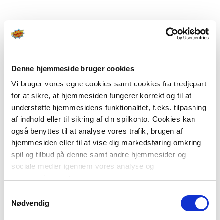
Denne hjemmeside bruger cookies
Vi bruger vores egne cookies samt cookies fra tredjepart
for at sikre, at hjemmesiden fungerer korrekt og til at
understøtte hjemmesidens funktionalitet, f.eks. tilpasning
af indhold eller til sikring af din spilkonto. Cookies kan
også benyttes til at analyse vores trafik, brugen af
hjemmesiden eller til at vise dig markedsføring omkring
spil og tilbud på denne samt andre hjemmesider og
sociale medier igennem vores analyse og
annonceringspartnere.
Samtykkevalg
Du kan læse mere om vores brug af cookies under
Nødvendig
"Detaljer" eller ved at klikke videre til vores Cookiepolitik,