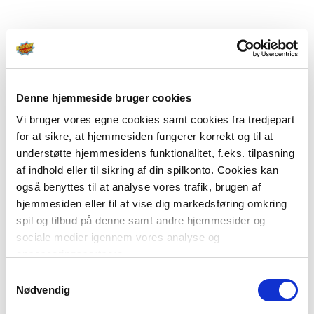
Denne hjemmeside bruger cookies
Vi bruger vores egne cookies samt cookies fra tredjepart
for at sikre, at hjemmesiden fungerer korrekt og til at
understøtte hjemmesidens funktionalitet, f.eks. tilpasning
af indhold eller til sikring af din spilkonto. Cookies kan
også benyttes til at analyse vores trafik, brugen af
hjemmesiden eller til at vise dig markedsføring omkring
spil og tilbud på denne samt andre hjemmesider og
sociale medier igennem vores analyse og
annonceringspartnere.
Samtykkevalg
Du kan læse mere om vores brug af cookies under
Nødvendig
"Detaljer" eller ved at klikke videre til vores Cookiepolitik,