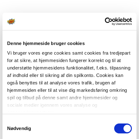
Denne hjemmeside bruger cookies
Vi bruger vores egne cookies samt cookies fra tredjepart
for at sikre, at hjemmesiden fungerer korrekt og til at
understøtte hjemmesidens funktionalitet, f.eks. tilpasning
af indhold eller til sikring af din spilkonto. Cookies kan
også benyttes til at analyse vores trafik, brugen af
hjemmesiden eller til at vise dig markedsføring omkring
spil og tilbud på denne samt andre hjemmesider og
sociale medier igennem vores analyse og
annonceringspartnere.
Samtykkevalg
Du kan læse mere om vores brug af cookies under
Nødvendig
"Detaljer" eller ved at klikke videre til vores Cookiepolitik,