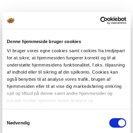
Denne hjemmeside bruger cookies
Vi bruger vores egne cookies samt cookies fra tredjepart
for at sikre, at hjemmesiden fungerer korrekt og til at
understøtte hjemmesidens funktionalitet, f.eks. tilpasning
af indhold eller til sikring af din spilkonto. Cookies kan
også benyttes til at analyse vores trafik, brugen af
hjemmesiden eller til at vise dig markedsføring omkring
spil og tilbud på denne samt andre hjemmesider og
sociale medier igennem vores analyse og
annonceringspartnere.
Samtykkevalg
Du kan læse mere om vores brug af cookies under
Nødvendig
"Detaljer" eller ved at klikke videre til vores Cookiepolitik,