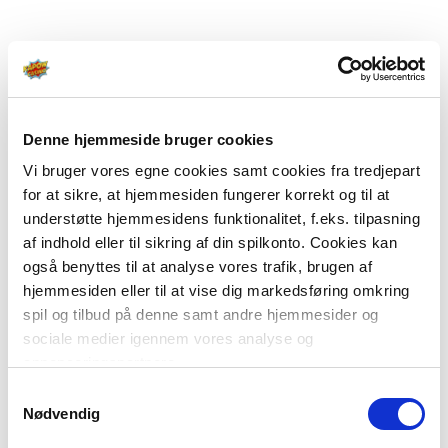
Denne hjemmeside bruger cookies
Vi bruger vores egne cookies samt cookies fra tredjepart
for at sikre, at hjemmesiden fungerer korrekt og til at
understøtte hjemmesidens funktionalitet, f.eks. tilpasning
af indhold eller til sikring af din spilkonto. Cookies kan
også benyttes til at analyse vores trafik, brugen af
hjemmesiden eller til at vise dig markedsføring omkring
spil og tilbud på denne samt andre hjemmesider og
sociale medier igennem vores analyse og
annonceringspartnere.
Samtykkevalg
Du kan læse mere om vores brug af cookies under
Nødvendig
"Detaljer" eller ved at klikke videre til vores Cookiepolitik,