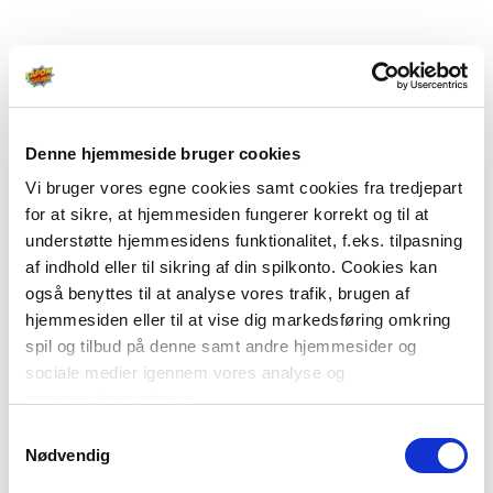
Denne hjemmeside bruger cookies
Vi bruger vores egne cookies samt cookies fra tredjepart
for at sikre, at hjemmesiden fungerer korrekt og til at
understøtte hjemmesidens funktionalitet, f.eks. tilpasning
af indhold eller til sikring af din spilkonto. Cookies kan
også benyttes til at analyse vores trafik, brugen af
hjemmesiden eller til at vise dig markedsføring omkring
spil og tilbud på denne samt andre hjemmesider og
sociale medier igennem vores analyse og
annonceringspartnere.
Samtykkevalg
Du kan læse mere om vores brug af cookies under
Nødvendig
"Detaljer" eller ved at klikke videre til vores Cookiepolitik,