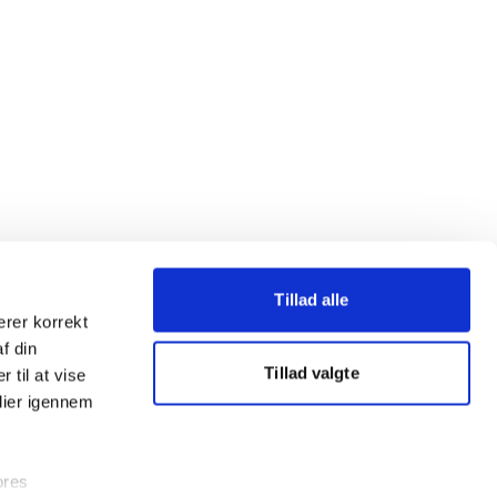
Tillad alle
erer korrekt
af din
Tillad valgte
 til at vise
dier igennem
ores