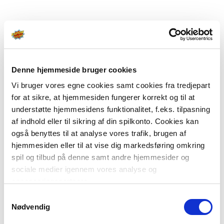
Denne hjemmeside bruger cookies
Vi bruger vores egne cookies samt cookies fra tredjepart
for at sikre, at hjemmesiden fungerer korrekt og til at
understøtte hjemmesidens funktionalitet, f.eks. tilpasning
af indhold eller til sikring af din spilkonto. Cookies kan
også benyttes til at analyse vores trafik, brugen af
hjemmesiden eller til at vise dig markedsføring omkring
spil og tilbud på denne samt andre hjemmesider og
sociale medier igennem vores analyse og
annonceringspartnere.
Samtykkevalg
Du kan læse mere om vores brug af cookies under
Nødvendig
"Detaljer" eller ved at klikke videre til vores Cookiepolitik,