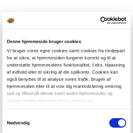
Denne hjemmeside bruger cookies
Vi bruger vores egne cookies samt cookies fra tredjepart
for at sikre, at hjemmesiden fungerer korrekt og til at
understøtte hjemmesidens funktionalitet, f.eks. tilpasning
af indhold eller til sikring af din spilkonto. Cookies kan
også benyttes til at analyse vores trafik, brugen af
hjemmesiden eller til at vise dig markedsføring omkring
spil og tilbud på denne samt andre hjemmesider og
sociale medier igennem vores analyse og
annonceringspartnere.
Samtykkevalg
Du kan læse mere om vores brug af cookies under
Nødvendig
"Detaljer" eller ved at klikke videre til vores Cookiepolitik,