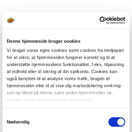
Denne hjemmeside bruger cookies
Vi bruger vores egne cookies samt cookies fra tredjepart
for at sikre, at hjemmesiden fungerer korrekt og til at
understøtte hjemmesidens funktionalitet, f.eks. tilpasning
af indhold eller til sikring af din spilkonto. Cookies kan
også benyttes til at analyse vores trafik, brugen af
hjemmesiden eller til at vise dig markedsføring omkring
spil og tilbud på denne samt andre hjemmesider og
sociale medier igennem vores analyse og
annonceringspartnere.
Samtykkevalg
Du kan læse mere om vores brug af cookies under
Nødvendig
"Detaljer" eller ved at klikke videre til vores Cookiepolitik,