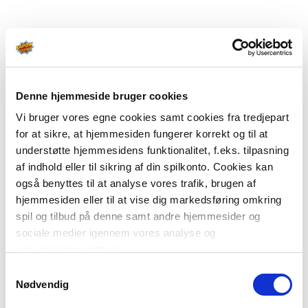
Denne hjemmeside bruger cookies
Vi bruger vores egne cookies samt cookies fra tredjepart
for at sikre, at hjemmesiden fungerer korrekt og til at
understøtte hjemmesidens funktionalitet, f.eks. tilpasning
af indhold eller til sikring af din spilkonto. Cookies kan
også benyttes til at analyse vores trafik, brugen af
hjemmesiden eller til at vise dig markedsføring omkring
spil og tilbud på denne samt andre hjemmesider og
sociale medier igennem vores analyse og
annonceringspartnere.
Samtykkevalg
Du kan læse mere om vores brug af cookies under
Nødvendig
"Detaljer" eller ved at klikke videre til vores Cookiepolitik,