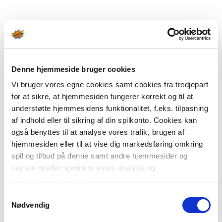
Denne hjemmeside bruger cookies
Vi bruger vores egne cookies samt cookies fra tredjepart
for at sikre, at hjemmesiden fungerer korrekt og til at
understøtte hjemmesidens funktionalitet, f.eks. tilpasning
af indhold eller til sikring af din spilkonto. Cookies kan
også benyttes til at analyse vores trafik, brugen af
hjemmesiden eller til at vise dig markedsføring omkring
spil og tilbud på denne samt andre hjemmesider og
sociale medier igennem vores analyse og
annonceringspartnere.
Samtykkevalg
Du kan læse mere om vores brug af cookies under
Nødvendig
"Detaljer" eller ved at klikke videre til vores Cookiepolitik,