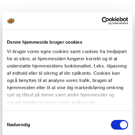
Denne hjemmeside bruger cookies
Vi bruger vores egne cookies samt cookies fra tredjepart
for at sikre, at hjemmesiden fungerer korrekt og til at
understøtte hjemmesidens funktionalitet, f.eks. tilpasning
af indhold eller til sikring af din spilkonto. Cookies kan
også benyttes til at analyse vores trafik, brugen af
hjemmesiden eller til at vise dig markedsføring omkring
spil og tilbud på denne samt andre hjemmesider og
sociale medier igennem vores analyse og
annonceringspartnere.
Samtykkevalg
Du kan læse mere om vores brug af cookies under
Nødvendig
"Detaljer" eller ved at klikke videre til vores Cookiepolitik,