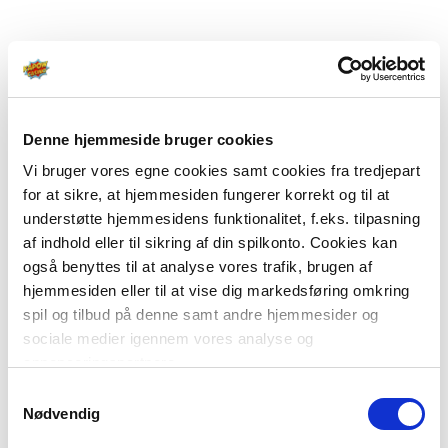
Denne hjemmeside bruger cookies
Vi bruger vores egne cookies samt cookies fra tredjepart
for at sikre, at hjemmesiden fungerer korrekt og til at
understøtte hjemmesidens funktionalitet, f.eks. tilpasning
af indhold eller til sikring af din spilkonto. Cookies kan
også benyttes til at analyse vores trafik, brugen af
hjemmesiden eller til at vise dig markedsføring omkring
spil og tilbud på denne samt andre hjemmesider og
sociale medier igennem vores analyse og
annonceringspartnere.
Samtykkevalg
Du kan læse mere om vores brug af cookies under
Nødvendig
"Detaljer" eller ved at klikke videre til vores Cookiepolitik,